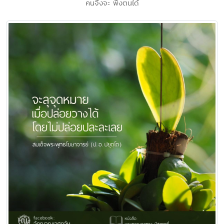
คนจึงจะ พึ่งตนได้