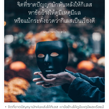
• จิตที่ขาดปัญญามักหันหลังให้กิเลส หาข้ออ้างให้ดูมีเหตุมีผลหรือแม้