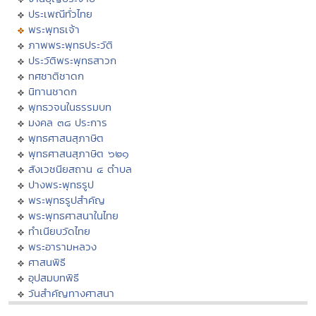
ประเพณีทั่วไทย
พระพุทธเจ้า
ภาพพระพุทธประวัติ
ประวัติพระพุทธสาวก
ทศชาติชาดก
นิทานชาดก
พุทธวจนในธรรมบท
มงคล ๓๘ ประการ
พุทธศาสนสุภาษิต
พุทธศาสนสุภาษิต ๖๒๑
สังเวชนียสถาน ๔ ตำบล
ปางพระพุทธรูป
พระพุทธรูปสำคัญ
พระพุทธศาสนาในไทย
ทำเนียบวัดไทย
พระอารามหลวง
ศาสนพิธี
อุปสมบทพิธี
วันสำคัญทางศาสนา