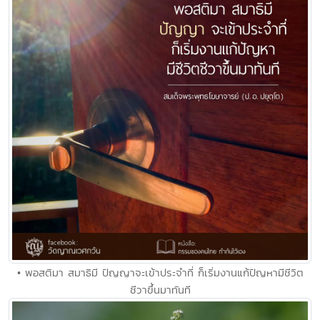
• พอสติมา สมาธิมี ปัญญาจะเข้าประจําที่ ก็เริ่มงานแก้ปัญหามีชีวิต
ชีวาขึ้นมาทันที