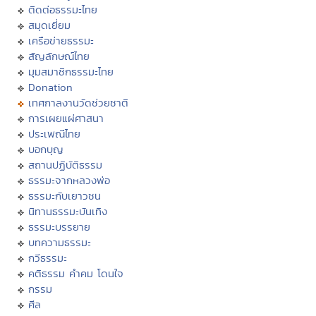
ติดต่อธรรมะไทย
สมุดเยี่ยม
เครือข่ายธรรมะ
สัญลักษณ์ไทย
มุมสมาชิกธรรมะไทย
Donation
เทศกาลงานวัดช่วยชาติ
การเผยแผ่ศาสนา
ประเพณีไทย
บอกบุญ
สถานปฏิบัติธรรม
ธรรมะจากหลวงพ่อ
ธรรมะกับเยาวชน
นิทานธรรมะบันเทิง
ธรรมะบรรยาย
บทความธรรมะ
กวีธรรมะ
คติธรรม คำคม โดนใจ
กรรม
ศีล