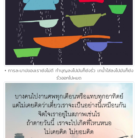
• การละบาปของเรายังไม่ดี ทำบุญลงไปมันก็ยังรั่ว เทน้ำใส่ลงไปมันก็ยัง
รั่วออกไปหมด