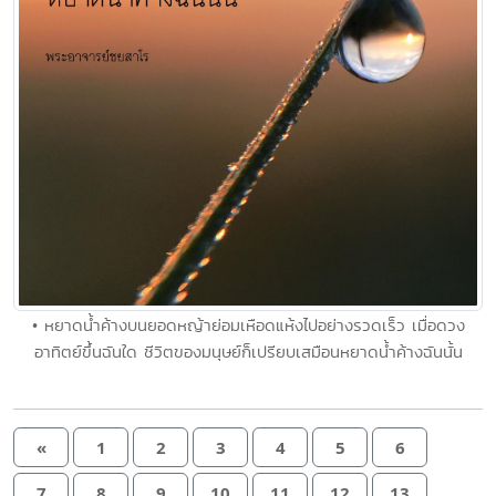
• หยาดน้ำค้างบนยอดหญ้าย่อมเหือดแห้งไปอย่างรวดเร็ว เมื่อดวง
อาทิตย์ขึ้นฉันใด ชีวิตของมนุษย์ก็เปรียบเสมือนหยาดน้ำค้างฉันนั้น
«
1
2
3
4
5
6
7
8
9
10
11
12
13