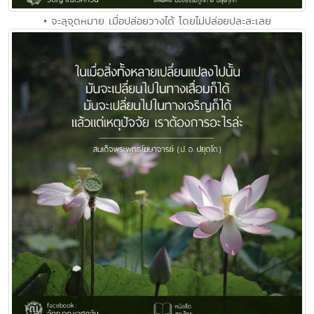
• จะลุจุดหมาย เมื่อปล่อยวางได้ โดยไม่ปล่อยปละละเลย