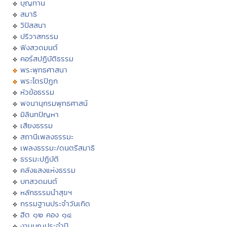
บุญทาน
สมาธิ
วิปัสสนา
ปริวาสกรรม
ฟังสวดมนต์
คอร์สปฏิบัติธรรม
พระพุทธศาสนา
พระไตรปิฏก
หัวข้อธรรม
พจนานุกรมพุทธศาสน์
มิลินทปัญหา
เสียงธรรม
สถานีเพลงธรรมะ
เพลงธรรมะ/ดนตรีสมาธิ
ธรรมะปฏิบัติ
คลังแสงแห่งธรรม
บทสวดมนต์
หลักธรรมนำสุขฯ
กรรมฐานประจำวันเกิด
ฮีต ๑๒ คอง ๑๔
งานบุญประจำปี