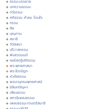
ธรรมะบรรยาย
บทความธรรมะ
กวีธรรมะ
คติธรรม คำคม โดนใจ
กรรม
ศีล
บุญทาน
สมาธิ
วิปัสสนา
ปริวาสกรรม
ฟังสวดมนต์
คอร์สปฏิบัติธรรม
พระพุทธศาสนา
พระไตรปิฏก
หัวข้อธรรม
พจนานุกรมพุทธศาสน์
มิลินทปัญหา
เสียงธรรม
สถานีเพลงธรรมะ
เพลงธรรมะ/ดนตรีสมาธิ
ธรรมะปฏิบัติ