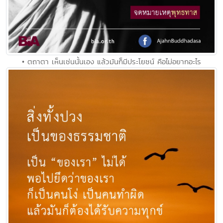
• ตถาตา เห็นเช่นนั้นเอง แล้วมันก็มีประโยชน์ คือไม่อยากอะไร