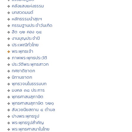
คลังแสงแห่งธรรม
บทสวดมนต์
หลักธรรมนำสุขฯ
กรรมฐานประจำวันเกิด
ฮีต ๑๒ คอง ๑๔
งานบุญประจำปี
ประเพณีทั่วไทย
พระพุทธเจ้า
ภาพพระพุทธประวัติ
ประวัติพระพุทธสาวก
ทศชาติชาดก
นิทานชาดก
พุทธวจนในธรรมบท
มงคล ๓๘ ประการ
พุทธศาสนสุภาษิต
พุทธศาสนสุภาษิต ๖๒๑
สังเวชนียสถาน ๔ ตำบล
ปางพระพุทธรูป
พระพุทธรูปสำคัญ
พระพุทธศาสนาในไทย