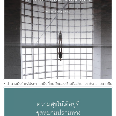
• อำนาจยิ่งใหญ่ประการหนึ่งที่คนมักมองข้ามคืออำนาจแห่งความเคยชิน