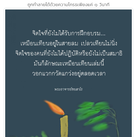
ถูกทำลายได้ด้วยความโกรธเพียงแค่ ๑ วินาที