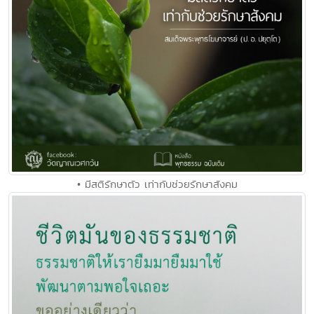
• มีสติรักษาตัว เท่ากับช่วยรักษาสังคม