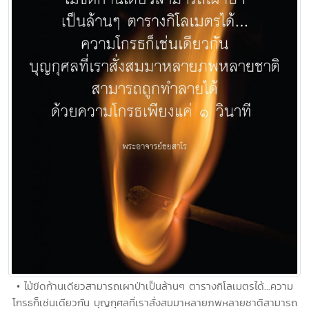
• ไม้ขีดก้านเดียวสามารถเผาป่าเป็นล้านๆ ตารางกิโลเมตรได้...ความ
โกรธก็เช่นเดียวกัน บุญกุศลที่เราสั่งสมมาหลายภพหลายชาติสามารถ