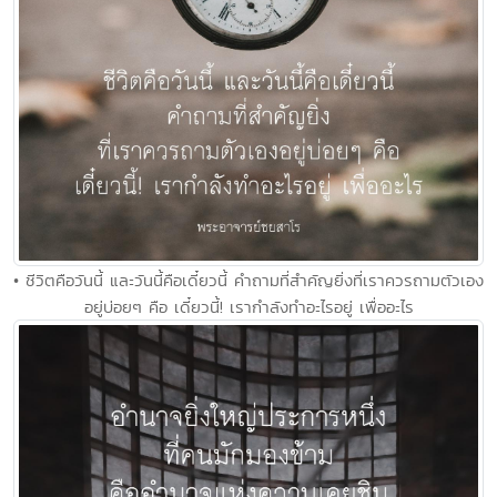
• ชีวิตคือวันนี้ และวันนี้คือเดี๋ยวนี้ คำถามที่สำคัญยิ่งที่เราควรถามตัวเอง
อยู่บ่อยๆ คือ เดี๋ยวนี้! เรากำลังทำอะไรอยู่ เพื่ออะไร