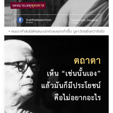
• คนเรากำลังมีลักษณะเอาหัวลงเอาเท้าขึ้น บูชาวัตถุยิ่งกว่าจิตใจ