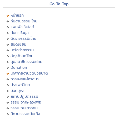
Go To Top
หน้าแรก
ทีมงานธรรมะไทย
แผนผังเว็บไซต์
ค้นหาข้อมูล
ติดต่อธรรมะไทย
สมุดเยี่ยม
เครือข่ายธรรมะ
สัญลักษณ์ไทย
มุมสมาชิกธรรมะไทย
Donation
เทศกาลงานวัดช่วยชาติ
การเผยแผ่ศาสนา
ประเพณีไทย
บอกบุญ
สถานปฏิบัติธรรม
ธรรมะจากหลวงพ่อ
ธรรมะกับเยาวชน
นิทานธรรมะบันเทิง