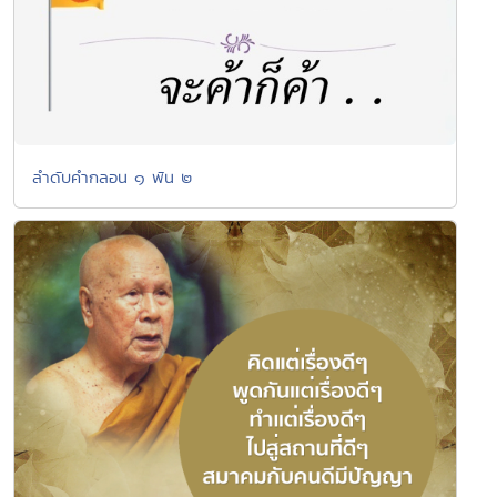
ลำดับคำกลอน ๑ พัน ๒