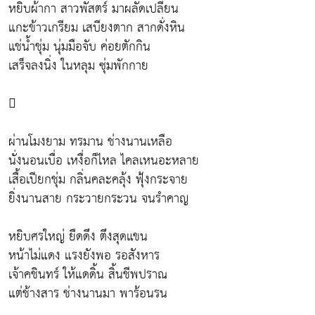
หยิบผ้ากา สาวพัสตร์ มาผลัดเปลี่ยน
แกะข้าวเกรียม เสบียงตาก สากดั่งหิน
แช่น้ำชุ่ม นุ่มมือจับ ค่อยตักกิน
เสร็จลงนิ่ง ในหลุม ซุ่มพักกาย

ผ่านโมงยาม ทรมาน ช่างนานเหลือ
นั่งนอนเบื่อ เหงื่อก็ไหล ไคลเหนอะหลาย
เสื้อเปียกชุ่ม กลิ่นคละคลุ้ง ฟุ้งกระจาย
ยิ่งนานสาย กระวายกระวน จนรำคาญ
หยิบศรใหญ่ ยืดดึง ตึงสุดแขน
หน้าไม่แดง แรงยังพอ รอสังหาร
เจ้าคชินทร์ ให้แดดิ้น สิ้นชีพปราณ
แต่ช้างสาร ช่างนานมา พาร้อนรน