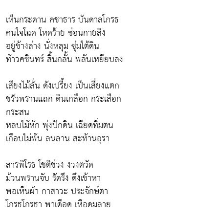
เห็นกระดาน คชาธาร บันดาลโกรธ
คนใจโฉด โหดร้าย ซ่อนกายสิง
อยู่ข้างล่าง นั่งหลุม ซุ่มใต้ดิน
ท้าวคชินทร์ สิ้นกลั้น พลันเหยียบลง
เสียงไม้ลั่น ดังเปรี้ยง เป็นเสี่ยงแตก
ขรัวพรานแถก ดินเกลือก กระเสือก
กระสน
หลบไม้หัก พุ่งปักดิน เฉียดทิ่มตน
เกือบไม่พ้น ลนลาน สะท้านอุรา
สารพิโรธ โชติช่วง งวงตวัด
ม้วนพรานจับ รัดรึง ดึงเข้าหา
พอเห็นผ้า กาสาวะ ประจักษ์ตา
โกรธโกรธา พาเดือด เหือดมลาย