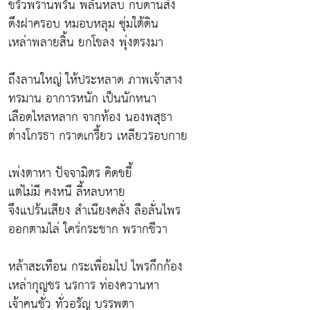
ขรัวพรานพรั่น พลันหลบ กบดานสิง
ดึงฝาครอบ หมอบหลุม ซุ่มใต้ดิน
เหล่าพลายสิ้น ยกโขลง พุ่งตรงมา
ถึงลานใหญ่ ให้ประหลาด ภาพเจ้าสาง
ทรมาน อาการหนัก เป็นนักหนา
เลือดไหลหลาก จากท้อง นองพสุธา
ต่างโกรธา กราดเกรี้ยว เหลียวรอบกาย
เพ่งตาหา ปัจจามิตร คิดขยี้
แต่ไม่มี คงหนี ลี้หลบหาย
จึงแปร้นเสียง สำเนียงคลั่ง ลือลั่นไพร
ออกตามไล่ ใคร่กระชาก พรากชีวา
หล้าสะเทือน กระเพื่อมไป ไพรกึกก้อง
เหล่ากุญชร นรการ ท่องควานหา
เจ้าคนชั่ว ทั่วอรัญ บรรพตา