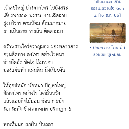
Influencer สาย
เจ้าคชใหญ่ ย่างจากไทร ไปยังสระ
ธรรมะขวัญใจ Gen
เคียงพารณะ นงราม งามเฉิดฉาย
Z [16 ธ.ค. 66]
ฝูงบริวาร ตามห้อม ล้อมมากมาย
ยาวเป็นสาย รายลิบ ติดตามมา
ขรัวพรานใคร่ครวญมอง ผองพลายสาร
• ปล่อยวาง โดย อ้น
ครุ่นคิดทาง ลงไทร อย่างไรหนา
ธวัชชัย ชูเหมือน
ช่างอึดอัด ขัดใจ ไร้มรรคา
มองแผ่นฟ้า แผ่นดิน นิ่งเงียบงัน
ให้ทุกข์หนัก นักหนา ปัญหาใหญ่
จักลงไทร อย่างไร ใคร่สิ้นหวัง
แล้วแอบกิ่งไม้นอน ซ่อนกายบัง
รอกระทั่ง ช้างจากหมด ปรากฏกาย
พอเห็นนก ผกผิน บินถลา