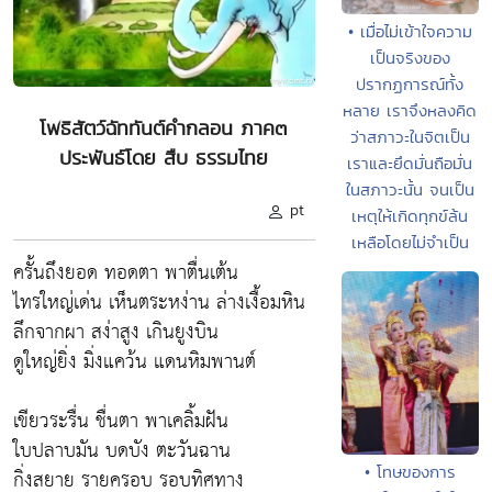
• เมื่อไม่เข้าใจความ
เป็นจริงของ
ปรากฏการณ์ทั้ง
หลาย เราจึงหลงคิด
โพธิสัตว์ฉัททันต์คำกลอน ภาค๓
ว่าสภาวะในจิตเป็น
ประพันธ์โดย สืบ ธรรมไทย
เราและยึดมั่นถือมั่น
ในสภาวะนั้น จนเป็น
pt
เหตุให้เกิดทุกข์ล้น
เหลือโดยไม่จำเป็น
ครั้นถึงยอด ทอดตา พาตื่นเต้น
ไทรใหญ่เด่น เห็นตระหง่าน ล่างเงื้อมหิน
ลึกจากผา สง่าสูง เกินยูงบิน
ดูใหญ่ยิ่ง มิ่งแคว้น แดนหิมพานต์
เขียวระรื่น ชื่นตา พาเคลิ้มฝัน
ใบปลาบมัน บดบัง ตะวันฉาน
• โทษของการ
กิ่งสยาย รายครอบ รอบทิศทาง