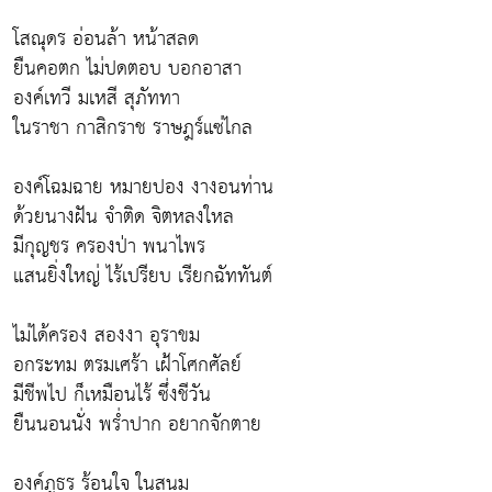
โสณุดร อ่อนล้า หน้าสลด
ยืนคอตก ไม่ปดตอบ บอกอาสา
องค์เทวี มเหสี สุภัททา
ในราชา กาสิกราช ราษฎร์แซ่ไกล
องค์โฉมฉาย หมายปอง งางอนท่าน
ด้วยนางฝัน จำติด จิตหลงใหล
มีกุญชร ครองป่า พนาไพร
แสนยิ่งใหญ่ ไร้เปรียบ เรียกฉัททันต์
ไม่ได้ครอง สองงา อุราขม
อกระทม ตรมเศร้า เฝ้าโศกศัลย์
มีชีพไป ก็เหมือนไร้ ซึ่งชีวัน
ยืนนอนนั่ง พร่ำปาก อยากจักตาย
องค์ภูธร ร้อนใจ ในสนม