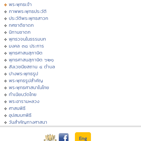
พระพุทธเจ้า
ภาพพระพุทธประวัติ
ประวัติพระพุทธสาวก
ทศชาติชาดก
นิทานชาดก
พุทธวจนในธรรมบท
มงคล ๓๘ ประการ
พุทธศาสนสุภาษิต
พุทธศาสนสุภาษิต ๖๒๑
สังเวชนียสถาน ๔ ตำบล
ปางพระพุทธรูป
พระพุทธรูปสำคัญ
พระพุทธศาสนาในไทย
ทำเนียบวัดไทย
พระอารามหลวง
ศาสนพิธี
อุปสมบทพิธี
วันสำคัญทางศาสนา
Eng