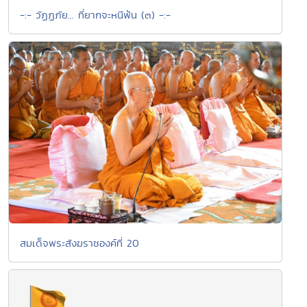
-:- วัฏฏภัย... ที่ยากจะหนีพ้น (๓) -:-
สมเด็จพระสังฆราชองค์ที่ 20