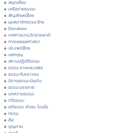
สมุดเยี่ยม
เครือข่ายธรรมะ
สัญลักษณ์ไทย
มุมสมาชิกธรรมะไทย
Donation
เทศกาลงานวัดช่วยชาติ
การเผยแผ่ศาสนา
ประเพณีไทย
บอกบุญ
สถานปฏิบัติธรรม
ธรรมะจากหลวงพ่อ
ธรรมะกับเยาวชน
นิทานธรรมะบันเทิง
ธรรมะบรรยาย
บทความธรรมะ
กวีธรรมะ
คติธรรม คำคม โดนใจ
กรรม
ศีล
บุญทาน
สมาธิ