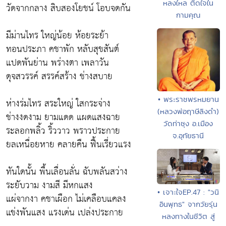
หลงใหล ติดใจใน
วัดจากกลาง สิบสองโยชน์ โอบจดกัน
กามคุณ
มีม่านไทร ใหญ่น้อย ห้อยระย้า
ทอนประภา คชาพัก หลับสุขสันต์
แปดพันย่าน พร่างตา เพลาวัน
ดุจสวรรค์ สรรค์สร้าง ช่างสบาย
• พระราชพรหมยาน
ห่างร่มไทร สระใหญ่ ใสกระจ่าง
(หลวงพ่อฤาษีลิงดำ)
ช่างงดงาม ยามแดด แผดแสงฉาย
วัดท่าซุง อ.เมือง
ระลอกพลิ้ว ริ้ววาว พราวประกาย
จ.อุทัยธานี
ยลเหนื่อยหาย คลายคืน ฟื้นเรี่ยวแรง
ทันใดนั้น พื้นเลื่อนลั่น ฉับพลันสว่าง
ระยับวาม งามสี มีหกแสง
• เจาะใจEP.47 : "วนิ
แผ่จากงา คชาเผือก ไม่เคลือบแคลง
อินพุทธ" จากวัยรุ่น
แข่งพันแสง แรงเด่น เปล่งประกาย
หลงทางในชีวิต สู่