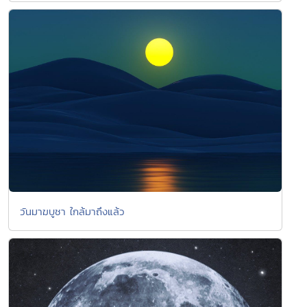
วันมาฆบูชา ใกล้มาถึงแล้ว