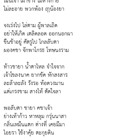
ไฉนเจ้า เฝ้าข้าง ไม่ห่างกาย
ไม่ละอาย พวกพ้อง ฤาน้องยา
จงเร่งไป ไล่ตาม ผู้พาลเถิด
อย่าให้เกิด เตลิดลอด ออกนอกผา
ขืนช้าอยู่ ศัตรูไป ไกลลับตา
ผองคชา จักพาโกรธ โทษนงราม
ท้าวชายา น้ำตาไหล จำใจจาก
เจ้าโขลงนาค ยากขัด หักสงสาร
ละล้าละลัง รังรอ ท้อดวงมาน
แต่เกรงขาม สางไท้ ตัดใจลา
พอลับตา ชายา คชาเจ้า
ย่างเท้าก้าว หาหลุม กรุ่นนาสา
กลิ่นเหม็นแตก ต่างที่ เคยมีมา
ไอยรา ใช้งาคุ้ย ตะกุยดิน