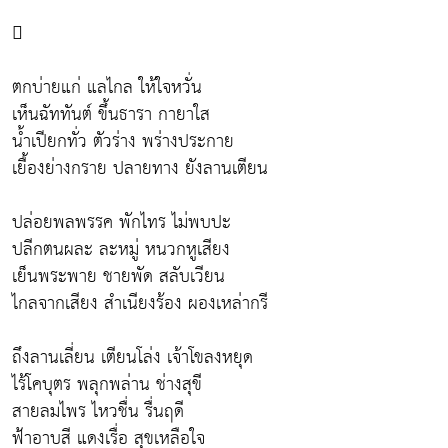

ตกบ่ายแก่ แลไกล ให้ใจหวั่น
เห็นฉัททันต์ ขึ้นธารา กายาใส
น้ำเปียกทั่ว ตัวร่าง พร่างประกาย
เยื้องย่างกราย ปลายทาง ยังลานเตียน
ปล่อยพลพรรค พักไทร ไม่พบปะ
ปลีกตนผละ ละหมู่ หนวกหูเสียง
เย็นพระพาย ชายพัด สลับเวียน
ไกลจากเสียง สำเนียงร้อง ผองเหล่ากรี
ถึงลานเลี่ยน เตียนโล่ง เจ้าโขลงหยุด
ไร้โคบุตร พลุกพล่าน ช่างสุขี
สายลมไพร ไหวชื่น รื่นฤดี
ฟ้าอาบสี แดงเรื่อ สุขเหลือใจ