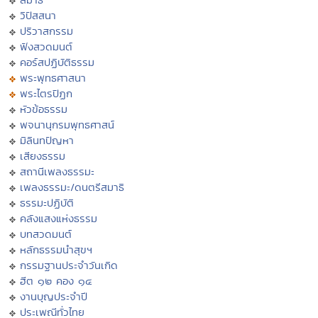
วิปัสสนา
ปริวาสกรรม
ฟังสวดมนต์
คอร์สปฏิบัติธรรม
พระพุทธศาสนา
พระไตรปิฏก
หัวข้อธรรม
พจนานุกรมพุทธศาสน์
มิลินทปัญหา
เสียงธรรม
สถานีเพลงธรรมะ
เพลงธรรมะ/ดนตรีสมาธิ
ธรรมะปฏิบัติ
คลังแสงแห่งธรรม
บทสวดมนต์
หลักธรรมนำสุขฯ
กรรมฐานประจำวันเกิด
ฮีต ๑๒ คอง ๑๔
งานบุญประจำปี
ประเพณีทั่วไทย