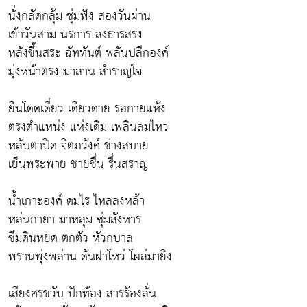
นั่งกลัดกลุ้ม ซุ่มฟัง สองวันผ่าน
เข้าวันสาม นรการ ลงธารสรง
หลังขึ้นสระ ฉัททันต์ พลันปลีกองค์
มุ่งหน้าตรง มาลาน สำราญใจ
ยืนโดดเดี่ยว เดียวดาย รอกายแห้ง
ตรงตำแหน่ง แห่งเดิม เพลินลมไหว
หลับตาปิด จิตภวังค์ ช่างสบาย
เย็นพระพาย ชายชื่น รื่นสราญ
น้ำเกาะองค์ ดมไร ไหลลงหล้า
หล่นกายา มาหลุม ซุ่มสังหาร
ซึมดินหยด ตกตัว หัวกบาล
พรานพุ่งพล่าน ดันฝาโหว่ โผล่มายิง
เสียงศรขวับ ปักท้อง สารร้องลั่น