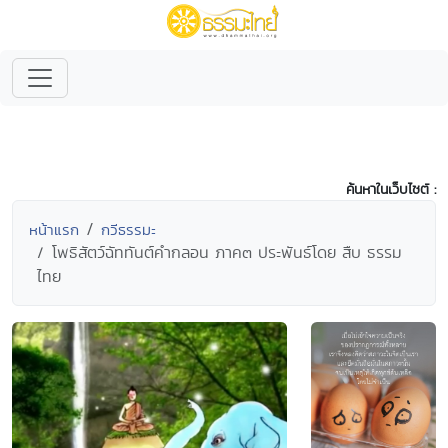
ค้นหาในเว็บไซต์ :
หน้าแรก
กวีธรรมะ
โพธิสัตว์ฉัททันต์คำกลอน ภาค๓ ประพันธ์โดย สืบ ธรรม
ไทย