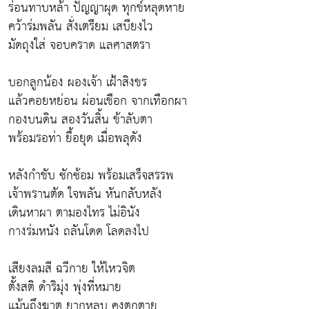
ร่อนทาบหล้า ปัญญาผุด ทุกข์หลุดหาย
คว้าร่มพลัน สั่งเตรียม เสบียงไว
มัดถุงใส่ จอบคราด แลศาสตรา
บอกลูกน้อง ผองเจ้า เฝ้าสิงขร
แล้วคอยหย่อน ผ่อนเชือก จากเทือกผา
กองบนดิน สองวันสิ้น ข้าลับตา
พร้อมรอท่า ยื้อยุด เมื่อพลุดัง
หลังกำชับ ซักซ้อม พร้อมเสร็จสรรพ
เจ้าพรานตัด ใจพลัน หันกลับหลัง
เดินหาผา ตามองไทร ไม่อินัง
กางร่มหนัง ถลันโดด โลดลงไป
เสียงลมสี ฉวีกาย ให้ไหวจิต
ตั้งสติ ดำริมุ่ง พุ่งที่หมาย
แม้นถึงฆาต ยากหลบ คงตกตาย