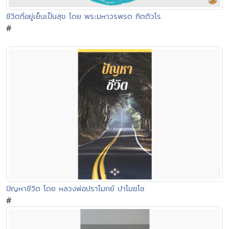
ชีวิตที่อยู่เย็นเป็นสุข โดย พระมหาวรพรต กิตติวโร
#
ปัญหาชีวิต โดย หลวงพ่อปราโมทย์ ปาโมชฺโช
#