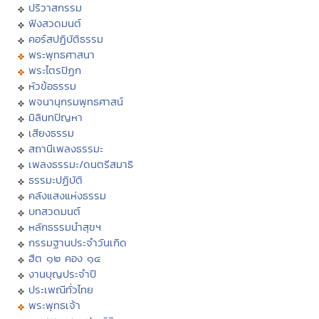
ปริวาสกรรม
ฟังสวดมนต์
คอร์สปฏิบัติธรรม
พระพุทธศาสนา
พระไตรปิฏก
หัวข้อธรรม
พจนานุกรมพุทธศาสน์
มิลินทปัญหา
เสียงธรรม
สถานีเพลงธรรมะ
เพลงธรรมะ/ดนตรีสมาธิ
ธรรมะปฏิบัติ
คลังแสงแห่งธรรม
บทสวดมนต์
หลักธรรมนำสุขฯ
กรรมฐานประจำวันเกิด
ฮีต ๑๒ คอง ๑๔
งานบุญประจำปี
ประเพณีทั่วไทย
พระพุทธเจ้า