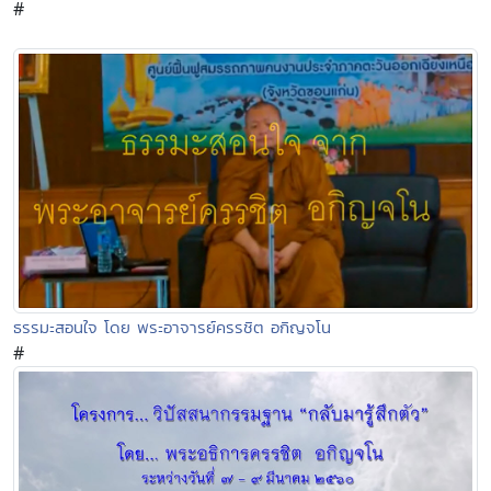
#
ธรรมะสอนใจ โดย พระอาจารย์ครรชิต อกิญจโน
#