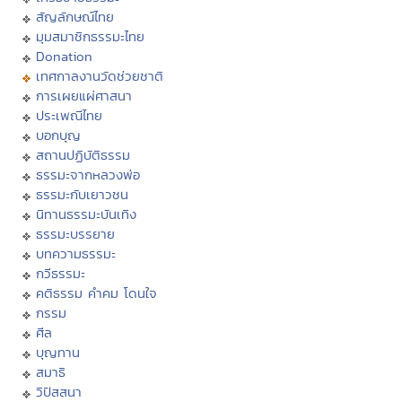
สัญลักษณ์ไทย
มุมสมาชิกธรรมะไทย
Donation
เทศกาลงานวัดช่วยชาติ
การเผยแผ่ศาสนา
ประเพณีไทย
บอกบุญ
สถานปฏิบัติธรรม
ธรรมะจากหลวงพ่อ
ธรรมะกับเยาวชน
นิทานธรรมะบันเทิง
ธรรมะบรรยาย
บทความธรรมะ
กวีธรรมะ
คติธรรม คำคม โดนใจ
กรรม
ศีล
บุญทาน
สมาธิ
วิปัสสนา