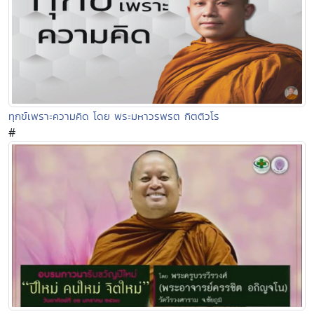
ทุกข์เพราะความคิด โดย พระมหาวรพรต กิตติวโร
#