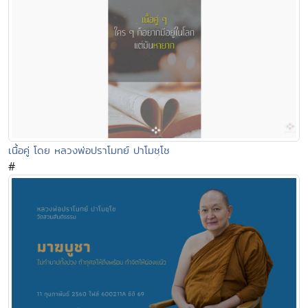
เนื้อคู่ โดย หลวงพ่อปราโมทย์ ปาโมชฺโช
#