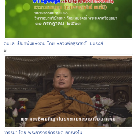
ตนแล เป็นที่พึ่งแห่งตน โดย หลวงพ่อสุรศักดิ์ เขมรังสี
#
"กรรม" โดย พระอาจารย์ครรชิต อกิญจโน