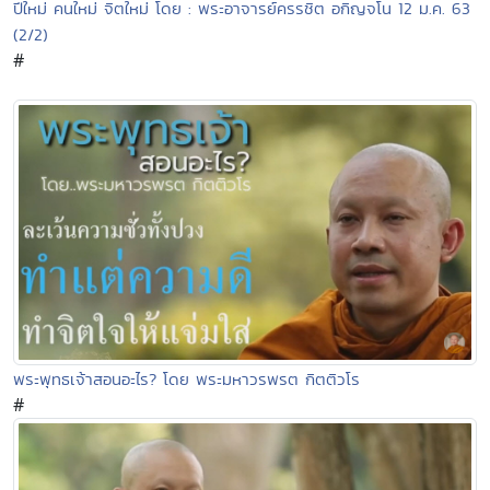
ปีใหม่ คนใหม่ จิตใหม่ โดย : พระอาจารย์ครรชิต อกิญจโน 12 ม.ค. 63
(2/2)
#
พระพุทธเจ้าสอนอะไร? โดย พระมหาวรพรต กิตติวโร
#