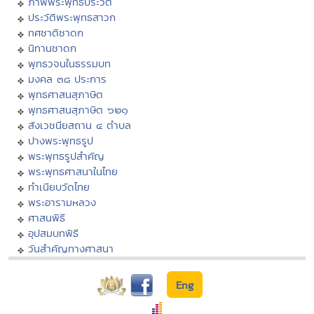
ภาพพระพุทธประวัติ
ประวัติพระพุทธสาวก
ทศชาติชาดก
นิทานชาดก
พุทธวจนในธรรมบท
มงคล ๓๘ ประการ
พุทธศาสนสุภาษิต
พุทธศาสนสุภาษิต ๖๒๑
สังเวชนียสถาน ๔ ตำบล
ปางพระพุทธรูป
พระพุทธรูปสำคัญ
พระพุทธศาสนาในไทย
ทำเนียบวัดไทย
พระอารามหลวง
ศาสนพิธี
อุปสมบทพิธี
วันสำคัญทางศาสนา
Eng