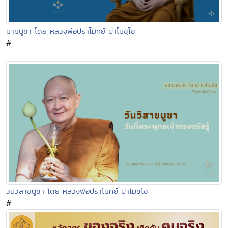
มาฆบูชา โดย หลวงพ่อปราโมทย์ ปาโมชฺโช
#
วันวิสาขบูชา โดย หลวงพ่อปราโมทย์ ปาโมชฺโช
#