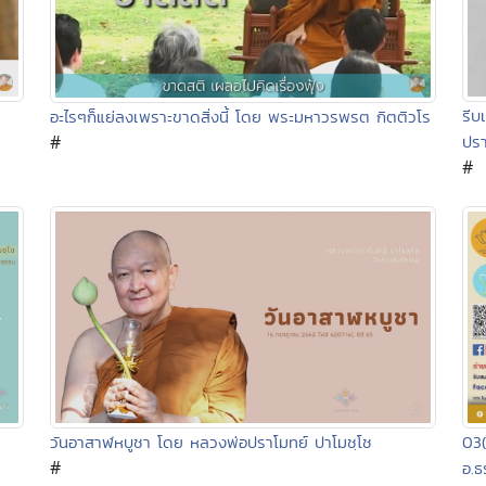
รีบ
อะไรๆก็แย่ลงเพราะขาดสิ่งนี้ โดย พระมหาวรพรต กิตติวโร
#
ปรา
#
03(
วันอาสาฬหบูชา โดย หลวงพ่อปราโมทย์ ปาโมชฺโช
#
อ.ธ