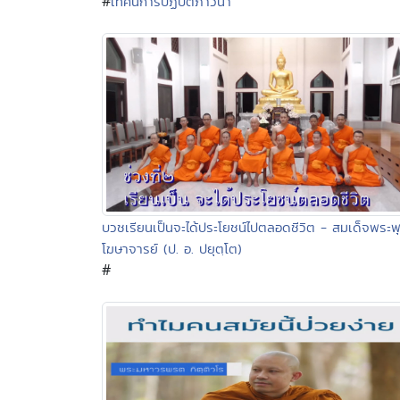
#
เทศน์การปฏิบัติภาวนา
บวชเรียนเป็นจะได้ประโยชน์ไปตลอดชีวิต - สมเด็จพระพ
โฆษาจารย์ (ป. อ. ปยุตฺโต)
#