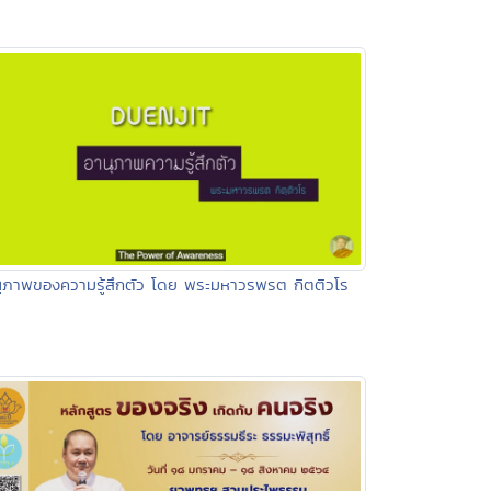
ุภาพของความรู้สึกตัว โดย พระมหาวรพรต กิตติวโร