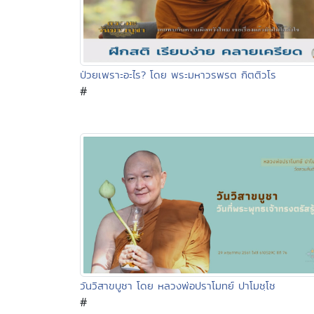
ป่วยเพราะอะไร? โดย พระมหาวรพรต กิตติวโร
#
วันวิสาขบูชา โดย หลวงพ่อปราโมทย์ ปาโมชฺโช
#