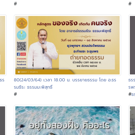
#
#
.ธร
80(24/03/64) เวลา 18.00 น. บรรยายธรรม โดย อ.ธร
ธรร
รมธีระ ธรรมมะพิสุทธิ์
รพร
#
#
ธร