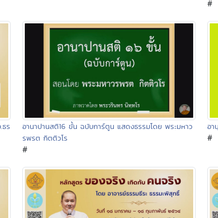
#
.ธร
อานาปานสติ16 ขั้น ฉบับการ์ตูน แสดงธรรมโดย พระมหาว
อาน
#
รพรต กิตติวโร
#