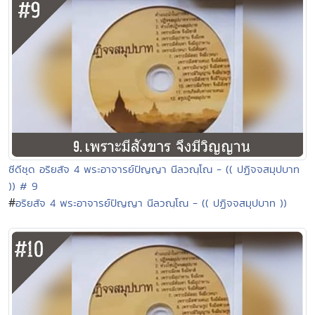
ซีดีชุด อริยสัจ 4 พระอาจารย์ปัญญา นีลวณฺโณ - (( ปฏิจจสมุปบาท
)) # 9
#
อริยสัจ 4 พระอาจารย์ปัญญา นีลวณฺโณ - (( ปฏิจจสมุปบาท ))