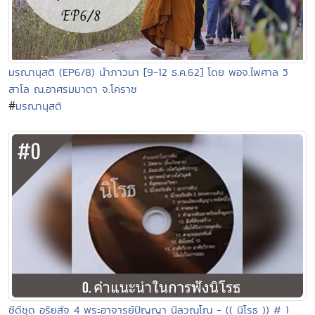
มรณานุสติ (EP6/8) นำภาวนา [9-12 ธ.ค.62] โดย พอจ.ไพศาล วิ
สาโล ณ.อาศรมมาตา จ.โคราช
#
มรณานุสติ
ซีดีชุด อริยสัจ 4 พระอาจารย์ปัญญา นีลวณฺโณ - (( นิโรธ )) # 1