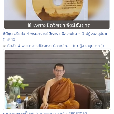
ซีดีชุด อริยสัจ 4 พระอาจารย์ปัญญา นีลวณฺโณ - (( ปฏิจจสมุปบาท
)) # 10
#
อริยสัจ 4 พระอาจารย์ปัญญา นีลวณฺโณ - (( ปฏิจจสมุปบาท ))
ทางสายกลางเป็นเช่นไร - พระอาจารย์ต้น_28082020