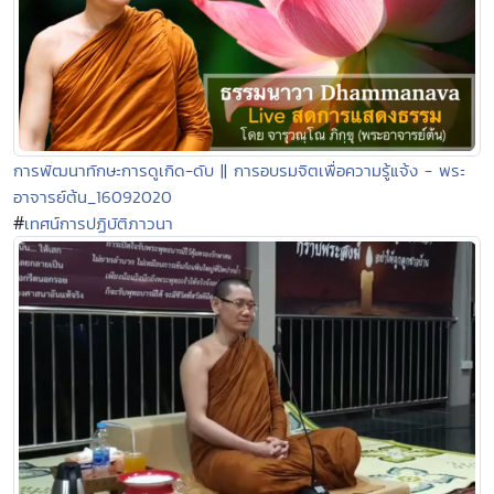
การพัฒนาทักษะการดูเกิด-ดับ || การอบรมจิตเพื่อความรู้แจ้ง - พระ
อาจารย์ต้น_16092020
#
เทศน์การปฏิบัติภาวนา