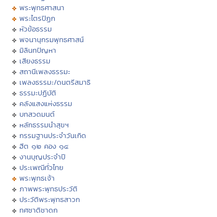
พระพุทธศาสนา
พระไตรปิฏก
หัวข้อธรรม
พจนานุกรมพุทธศาสน์
มิลินทปัญหา
เสียงธรรม
สถานีเพลงธรรมะ
เพลงธรรมะ/ดนตรีสมาธิ
ธรรมะปฏิบัติ
คลังแสงแห่งธรรม
บทสวดมนต์
หลักธรรมนำสุขฯ
กรรมฐานประจำวันเกิด
ฮีต ๑๒ คอง ๑๔
งานบุญประจำปี
ประเพณีทั่วไทย
พระพุทธเจ้า
ภาพพระพุทธประวัติ
ประวัติพระพุทธสาวก
ทศชาติชาดก