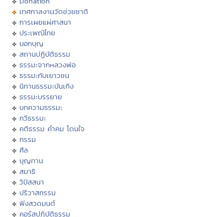
Donation
เทศกาลงานวัดช่วยชาติ
การเผยแผ่ศาสนา
ประเพณีไทย
บอกบุญ
สถานปฏิบัติธรรม
ธรรมะจากหลวงพ่อ
ธรรมะกับเยาวชน
นิทานธรรมะบันเทิง
ธรรมะบรรยาย
บทความธรรมะ
กวีธรรมะ
คติธรรม คำคม โดนใจ
กรรม
ศีล
บุญทาน
สมาธิ
วิปัสสนา
ปริวาสกรรม
ฟังสวดมนต์
คอร์สปฏิบัติธรรม