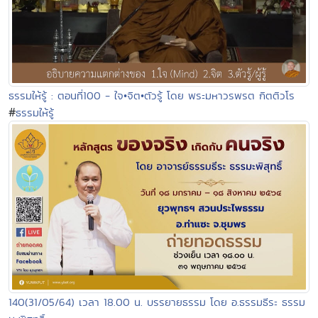
ธรรมให้รู้ : ตอนที่100 - ใจ•จิต•ตัวรู้ โดย พระมหาวรพรต กิตติวโร
#
ธรรมให้รู้
140(31/05/64) เวลา 18.00 น. บรรยายธรรม โดย อ.ธรรมธีระ ธรรม