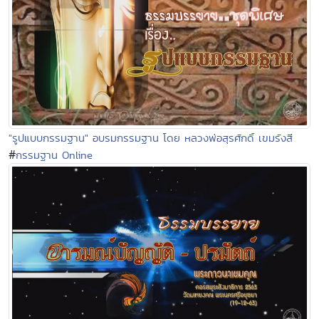
"รูปแบบกรรมฐาน" อบรมกรรมฐาน โดย หลวงพ่อสุรศักดิ์ เขมรังสี
#
กรรมฐาน Online