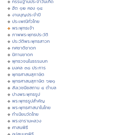
กรรมฐานประจำวันเกิด
ฮีต ๑๒ คอง ๑๔
งานบุญประจำปี
ประเพณีทั่วไทย
พระพุทธเจ้า
ภาพพระพุทธประวัติ
ประวัติพระพุทธสาวก
ทศชาติชาดก
นิทานชาดก
พุทธวจนในธรรมบท
มงคล ๓๘ ประการ
พุทธศาสนสุภาษิต
พุทธศาสนสุภาษิต ๖๒๑
สังเวชนียสถาน ๔ ตำบล
ปางพระพุทธรูป
พระพุทธรูปสำคัญ
พระพุทธศาสนาในไทย
ทำเนียบวัดไทย
พระอารามหลวง
ศาสนพิธี
อุปสมบทพิธี