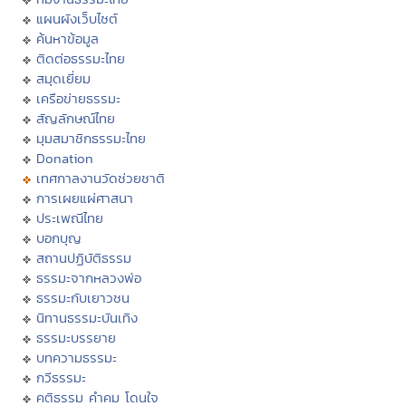
แผนผังเว็บไซต์
ค้นหาข้อมูล
ติดต่อธรรมะไทย
สมุดเยี่ยม
เครือข่ายธรรมะ
สัญลักษณ์ไทย
มุมสมาชิกธรรมะไทย
Donation
เทศกาลงานวัดช่วยชาติ
การเผยแผ่ศาสนา
ประเพณีไทย
บอกบุญ
สถานปฏิบัติธรรม
ธรรมะจากหลวงพ่อ
ธรรมะกับเยาวชน
นิทานธรรมะบันเทิง
ธรรมะบรรยาย
บทความธรรมะ
กวีธรรมะ
คติธรรม คำคม โดนใจ