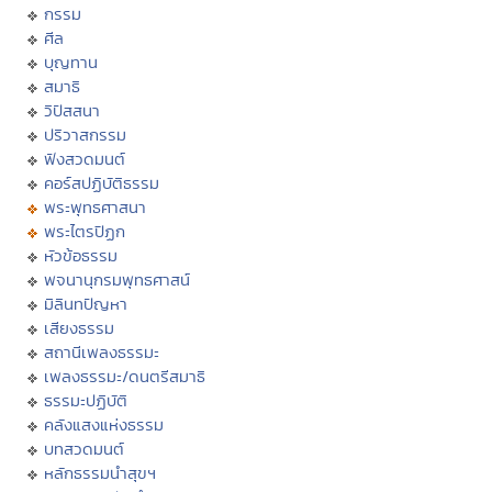
กรรม
ศีล
บุญทาน
สมาธิ
วิปัสสนา
ปริวาสกรรม
ฟังสวดมนต์
คอร์สปฏิบัติธรรม
พระพุทธศาสนา
พระไตรปิฏก
หัวข้อธรรม
พจนานุกรมพุทธศาสน์
มิลินทปัญหา
เสียงธรรม
สถานีเพลงธรรมะ
เพลงธรรมะ/ดนตรีสมาธิ
ธรรมะปฏิบัติ
คลังแสงแห่งธรรม
บทสวดมนต์
หลักธรรมนำสุขฯ