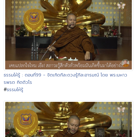
ธรรมให้รู้ : ตอนที่99 - จิตเกิดทีละดวงรู้ทีละอารมณ์ โดย พระมหาว
รพรต กิตติวโร
#
ธรรมให้รู้