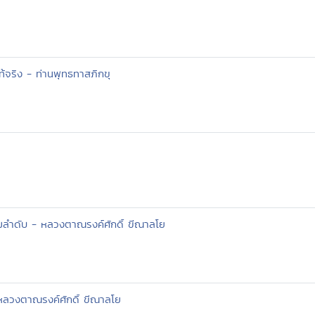
่แท้จริง - ท่านพุทธทาสภิกขุ
ปตามลำดับ - หลวงตาณรงค์ศักดิ์ ขีณาลโย
 หลวงตาณรงค์ศักดิ์ ขีณาลโย