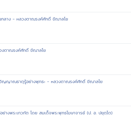
ี่เป็นกลาง - หลวงตาณรงค์ศักดิ์ ขีณาลโย
หลวงตาณรงค์ศักดิ์ ขีณาลโย
วิญญาณธาตุรู้อย่างพุทธะ - หลวงตาณรงค์ศักดิ์ ขีณาลโย
ให้ได้อย่างพระเทวทัต โดย สมเด็จพระพุทธโฆษาจารย์ (ป. อ. ปยุตฺโต)