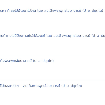
ตัณหา ก็เลยไม่พัฒนาไปไหน โดย สมเด็จพระพุทธโฆษาจารย์ (ป. อ. ปยุตฺโต)
ไทยก็แทบไม่มีปัญหาอะไรให้ต้องแก้ โดย สมเด็จพระพุทธโฆษาจารย์ (ป. อ. ปยุ
ด็จพระพุทธโฆษาจารย์ (ป. อ. ปยุตฺโต)
์ไปตลอดชีวิต - สมเด็จพระพุทธโฆษาจารย์ (ป. อ. ปยุตฺโต)