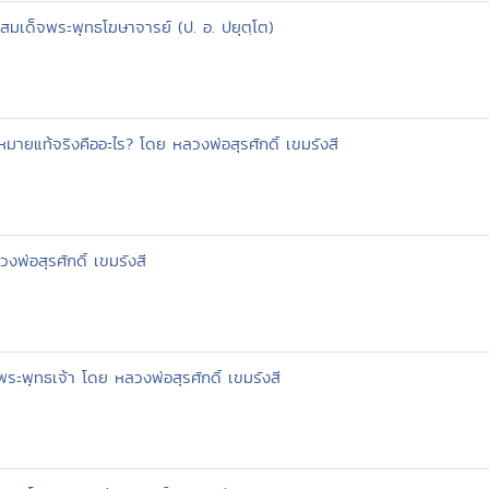
เด็จพระพุทธโฆษาจารย์ (ป. อ. ปยุตฺโต)
มายแท้จริงคืออะไร? โดย หลวงพ่อสุรศักดิ์ เขมรังสี
งพ่อสุรศักดิ์ เขมรังสี
ะพุทธเจ้า โดย หลวงพ่อสุรศักดิ์ เขมรังสี