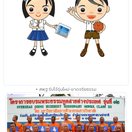
• สพฐ.รับโจ๋รุ่นใหม่-ขาดจริยธรรม