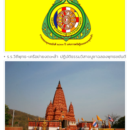
• ร.ร.วิถีพุทธ-เครือข่ายงดเหล้า ปฏิบัติธรรมวิสาขบูชาฉลองพุทธชยันตี