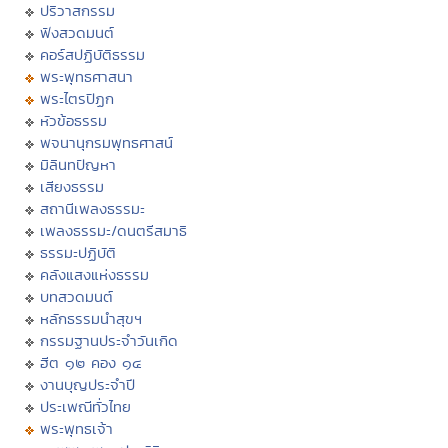
ปริวาสกรรม
ฟังสวดมนต์
คอร์สปฏิบัติธรรม
พระพุทธศาสนา
พระไตรปิฏก
หัวข้อธรรม
พจนานุกรมพุทธศาสน์
มิลินทปัญหา
เสียงธรรม
สถานีเพลงธรรมะ
เพลงธรรมะ/ดนตรีสมาธิ
ธรรมะปฏิบัติ
คลังแสงแห่งธรรม
บทสวดมนต์
หลักธรรมนำสุขฯ
กรรมฐานประจำวันเกิด
ฮีต ๑๒ คอง ๑๔
งานบุญประจำปี
ประเพณีทั่วไทย
พระพุทธเจ้า