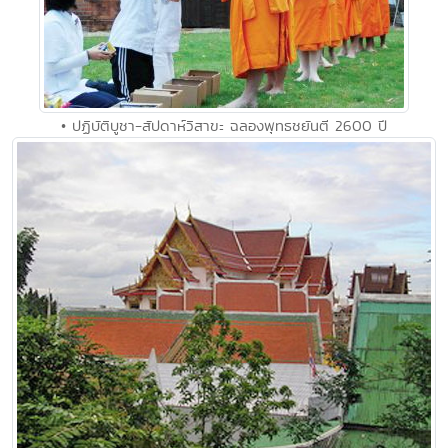
• ปฏิบัติบูชา-สัปดาห์วิสาขะ ฉลองพุทธชยันตี 2600 ปี