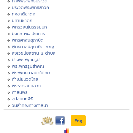
ภาพพระพุทธประวัติ
ประวัติพระพุทธสาวก
ทศชาติชาดก
นิทานชาดก
พุทธวจนในธรรมบท
มงคล ๓๘ ประการ
พุทธศาสนสุภาษิต
พุทธศาสนสุภาษิต ๖๒๑
สังเวชนียสถาน ๔ ตำบล
ปางพระพุทธรูป
พระพุทธรูปสำคัญ
พระพุทธศาสนาในไทย
ทำเนียบวัดไทย
พระอารามหลวง
ศาสนพิธี
อุปสมบทพิธี
วันสำคัญทางศาสนา
Eng