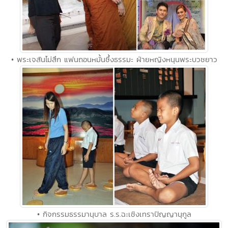
• พระเจสันไม่สึก แฟนถอนหมั้นซึ้งธรรมะ ฝ่ายหญิงหนุนพระบวชยาว
• กิจกรรมธรรมานุบาล ร.ร.ฉะเชิงเทราปัญญานุกูล