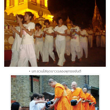
• มท.ชวนใส่ชุดขาวฉลองพุทธชยันตี