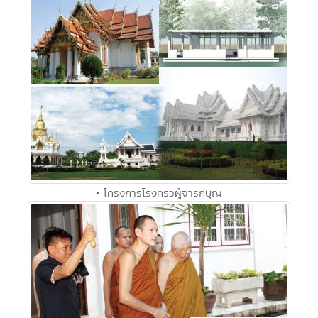
• โครงการโรงครัวผู้จาริกบุญ