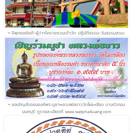
• ปีพุทธชยันตี-ผู้ว่าฯโคราชชวนเข้าวัด ปฏิบัติธรรม-วันธรรมสวนะ
• ขอเชิญสั่งจององค์พระบูชาหลวงพ่อขาววัดไผ่เหลือง บางบัวทอง
นนทบุรี ดูรายละเอียดที่ www.watphailuang.com