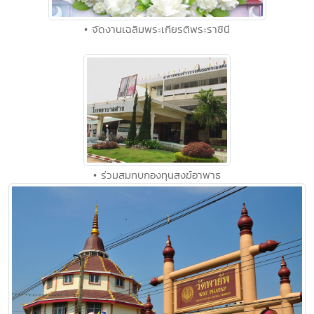
• จัดงานเฉลิมพระเกียรติพระราชินี
• ร่วมสมทบกองทุนสงฆ์อาพาธ