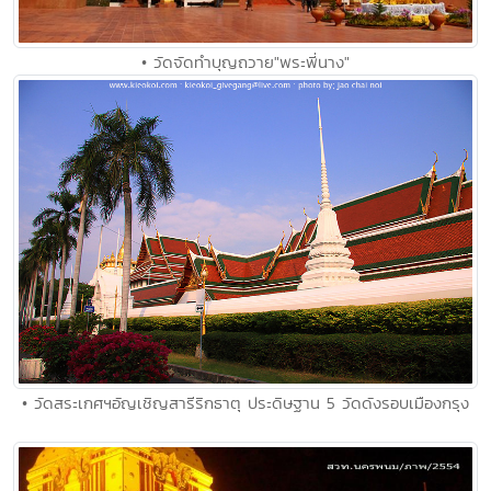
• วัดจัดทำบุญถวาย"พระพี่นาง"
• วัดสระเกศฯอัญเชิญสารีริกธาตุ ประดิษฐาน 5 วัดดังรอบเมืองกรุง