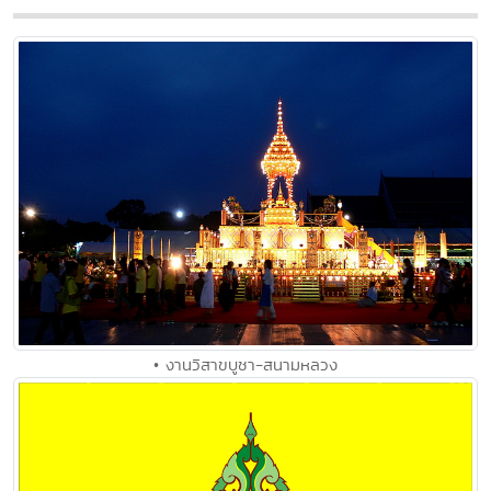
• งานวิสาขบูชา-สนามหลวง