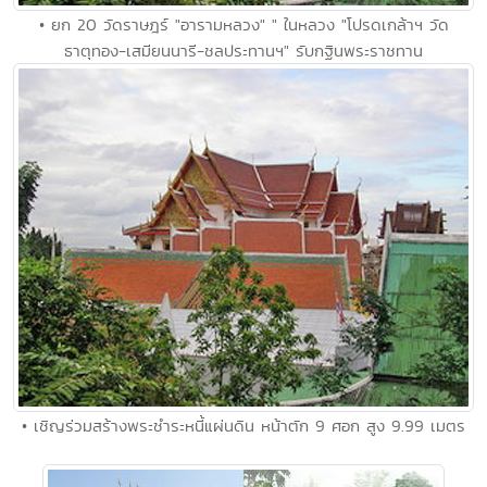
• ยก 20 วัดราษฎร์ "อารามหลวง" " ในหลวง "โปรดเกล้าฯ วัด
ธาตุทอง-เสมียนนารี-ชลประทานฯ" รับกฐินพระราชทาน
• เชิญร่วมสร้างพระชำระหนี้แผ่นดิน หน้าตัก 9 ศอก สูง 9.99 เมตร