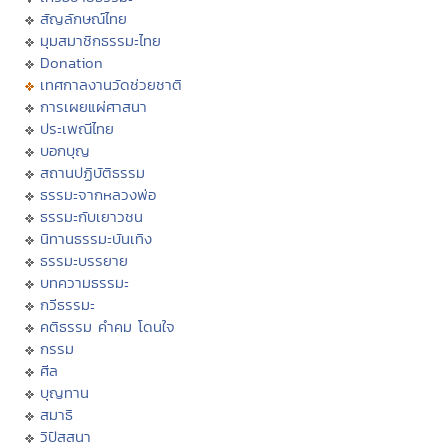
สัญลักษณ์ไทย
มุมสมาชิกธรรมะไทย
Donation
เทศกาลงานวัดช่วยชาติ
การเผยแผ่ศาสนา
ประเพณีไทย
บอกบุญ
สถานปฏิบัติธรรม
ธรรมะจากหลวงพ่อ
ธรรมะกับเยาวชน
นิทานธรรมะบันเทิง
ธรรมะบรรยาย
บทความธรรมะ
กวีธรรมะ
คติธรรม คำคม โดนใจ
กรรม
ศีล
บุญทาน
สมาธิ
วิปัสสนา