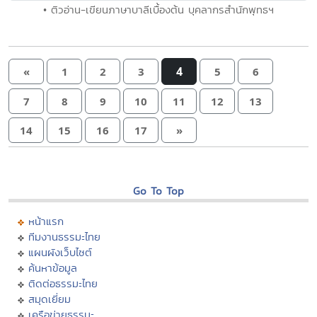
• ติวอ่าน-เขียนภาษาบาลีเบื้องต้น บุคลากรสำนักพุทธฯ
4
«
1
2
3
5
6
7
8
9
10
11
12
13
14
15
16
17
»
Go To Top
หน้าแรก
ทีมงานธรรมะไทย
แผนผังเว็บไซต์
ค้นหาข้อมูล
ติดต่อธรรมะไทย
สมุดเยี่ยม
เครือข่ายธรรมะ