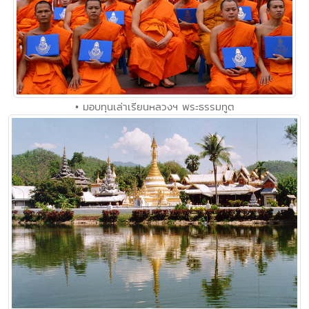
• มอบทุนเล่าเรียนหลวงฯ พระธรรมทูต