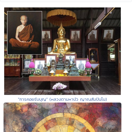
"การคอยรับบุญ" (หลวงตามหาบัว ญาณสัมปันโน)