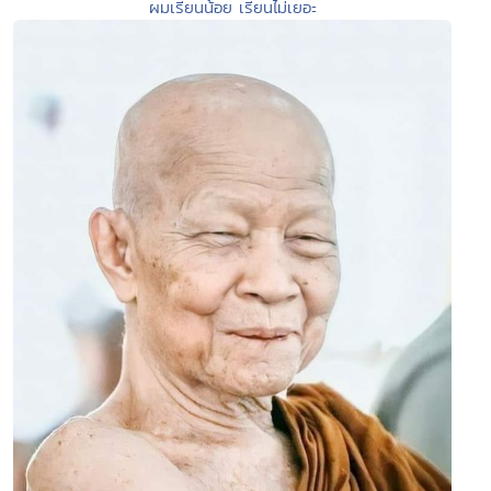
ผมเรียนน้อย เรียนไม่เยอะ