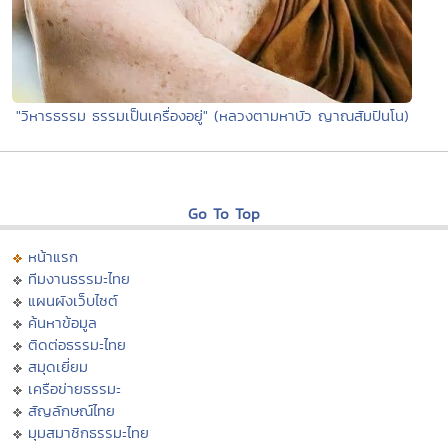
"วิหารธรรม ธรรมเป็นเครื่องอยู่" (หลวงตามหาบัว ญาณสัมปันโน)
Go To Top
หน้าแรก
ทีมงานธรรมะไทย
แผนผังเว็บไซต์
ค้นหาข้อมูล
ติดต่อธรรมะไทย
สมุดเยี่ยม
เครือข่ายธรรมะ
สัญลักษณ์ไทย
มุมสมาชิกธรรมะไทย