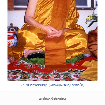
• "บาปที่ทำคอยอยู่" (หลวงปู่เหรียญ วรลาโภ)
#เนื้อหาที่เกี่ยวข้อง