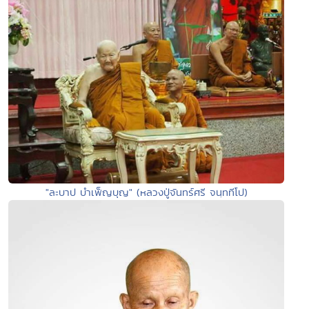
"ละบาป บำเพ็ญบุญ" (หลวงปู่จันทร์ศรี จนฺททีโป)