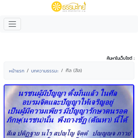
ค้นหาในเว็บไซต์ :
ศีล (สีล)
หน้าแรก
บทความธรรมะ