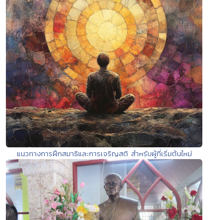
แนวทางการฝึกสมาธิและการเจริญสติ สำหรับผู้ที่เริ่มต้นใหม่