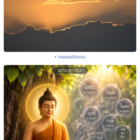
• กลอนคติธรรม