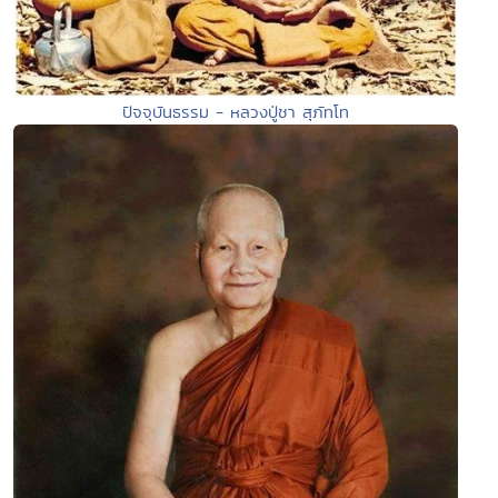
ปัจจุบันธรรม - หลวงปู่ชา สุภัทโท