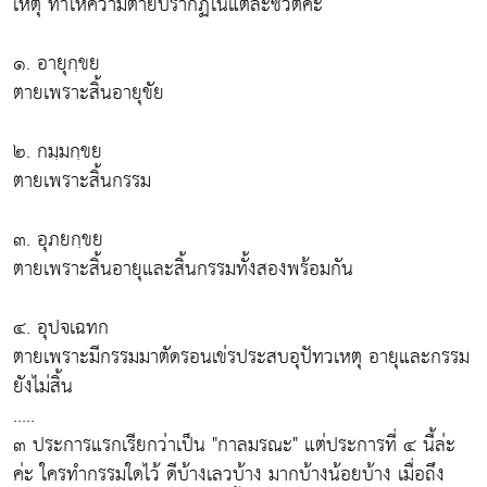
เหตุ ทำให้ความตายปรากฏในแต่ละชีวิตค่ะ
๑. อายุกฺขย
ตายเพราะสิ้นอายุขัย
๒. กมฺมกฺขย
ตายเพราะสิ้นกรรม
๓. อุภยกฺขย
ตายเพราะสิ้นอายุและสิ้นกรรมทั้งสองพร้อมกัน
๔. อุปจเฉทก
ตายเพราะมีกรรมมาตัดรอนเข่รประสบอุปัทวเหตุ อายุและกรรม
ยังไม่สิ้น
.....
๓ ประการแรกเรียกว่าเป็น "กาลมรณะ" แต่ประการที่ ๔ นี้ล่ะ
ค่ะ ใครทำกรรมใดไว้ ดีบ้างเลวบ้าง มากบ้างน้อยบ้าง เมื่อถึง