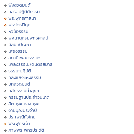
ฟังสวดมนต์
คอร์สปฏิบัติธรรม
พระพุทธศาสนา
พระไตรปิฏก
หัวข้อธรรม
พจนานุกรมพุทธศาสน์
มิลินทปัญหา
เสียงธรรม
สถานีเพลงธรรมะ
เพลงธรรมะ/ดนตรีสมาธิ
ธรรมะปฏิบัติ
คลังแสงแห่งธรรม
บทสวดมนต์
หลักธรรมนำสุขฯ
กรรมฐานประจำวันเกิด
ฮีต ๑๒ คอง ๑๔
งานบุญประจำปี
ประเพณีทั่วไทย
พระพุทธเจ้า
ภาพพระพุทธประวัติ