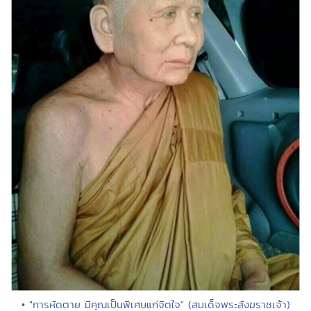
• "การหัดตาย มีคุณเป็นพิเศษแก่จิตใจ" (สมเด็จพระสังฆราชเจ้า)