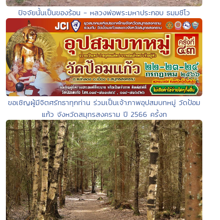
ปัจจัยนั้นเป็นของร้อน - หลวงพ่อพระมหาประกอบ ธมฺมชีโว
ขอเชิญผู้มีจิตศรัทธาทุกท่าน ร่วมเป็นเจ้าภาพอุปสมบทหมู่ วัดป้อม
แก้ว จังหวัดสมุทรสงคราม ปี 2566 ครั้งท