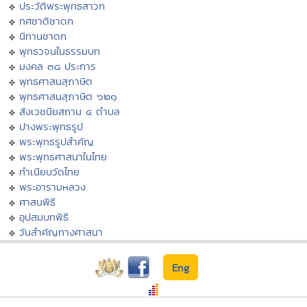
ประวัติพระพุทธสาวก
ทศชาติชาดก
นิทานชาดก
พุทธวจนในธรรมบท
มงคล ๓๘ ประการ
พุทธศาสนสุภาษิต
พุทธศาสนสุภาษิต ๖๒๑
สังเวชนียสถาน ๔ ตำบล
ปางพระพุทธรูป
พระพุทธรูปสำคัญ
พระพุทธศาสนาในไทย
ทำเนียบวัดไทย
พระอารามหลวง
ศาสนพิธี
อุปสมบทพิธี
วันสำคัญทางศาสนา
Eng