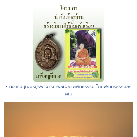
• กองทุนบุญนิธิบูรพาจารย์เพื่อเผยแผ่พุทธธรรม โดยพระครูธรรมสร
คุณ