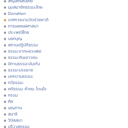
สัญลักษณ์ไทย
มุมสมาชิกธรรมะไทย
Donation
เทศกาลงานวัดช่วยชาติ
การเผยแผ่ศาสนา
ประเพณีไทย
บอกบุญ
สถานปฏิบัติธรรม
ธรรมะจากหลวงพ่อ
ธรรมะกับเยาวชน
นิทานธรรมะบันเทิง
ธรรมะบรรยาย
บทความธรรมะ
กวีธรรมะ
คติธรรม คำคม โดนใจ
กรรม
ศีล
บุญทาน
สมาธิ
วิปัสสนา
ปริวาสกรรม