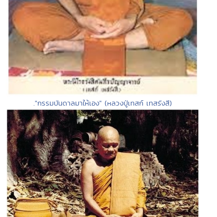
."กรรมบันดาลมาให้เอง" (หลวงปู่เทสก์ เทสรังสี)