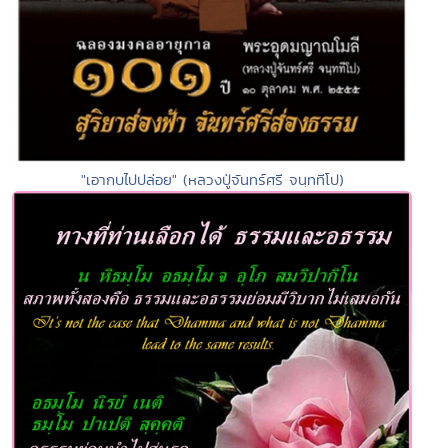
"เอากบไปปล่อย" (หลวงปู่จันทร์ศรี จนฺททีโป)