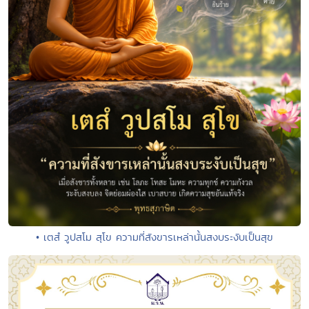
• เตสํ วูปสโม สุโข ความที่สังขารเหล่านั้นสงบระงับเป็นสุข