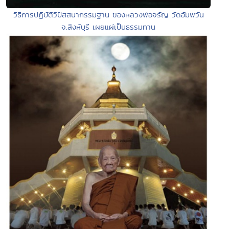
วิธีการปฏิบัติวิปัสสนากรรมฐาน ของหลวงพ่อจรัญ วัดอัมพวัน
จ.สิงห์บุรี เผยแผ่เป็นธรรมทาน